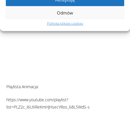
Odmów
Polityka plików cookies
Playlista Animacja:
https://www.youtube.com/playlist?
list=PLZ2c_l6UXReKmHJHsecYRos_68L5WdS-s