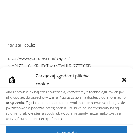
Playlista Fabuła:
https://www.youtube.com/playlist?
list=PLZ2c_l6UXReIFoTpzmsTWHLRc7ZTTjCRD
Zarządzaj zgodami plików
cookie
Aby zapewnić jak najlepsze wrażenia, korzystamy z technologii, takich jak
pliki cookie, do przechowywania i/lub uzyskiwania dostępu do informacji o
urządzeniu. Zgoda na te technologie pozwoli nam przetwarzać dane, takie
jak zachowanie podczas przeglądania lub unikalne identyfikatory na tej
stronie. Brak wyrażenia zgody lub wycofanie zgody może niekorzystnie
wpłynąć na niektóre cechy i funkcje.
Akceptuję