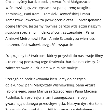
Chcielibyśmy bardzo podziękować Pani Małgorzacie
Wiśniewskiej (w zastępstwie za panią Irenę Kruglicz-
Kamińską), Pani Kamili Tomkiel-Skowrońskiej i Panu
Tomaszowi Jaworowi za poświęcenie czasu i profesjonalną
ocenę filmów. Jesteśmy również bardzo wdzięczni naszym
gościom specjalnym i darczyńcom, szczególnie – Panu
Amirowi Meiromowi i Pani Annie Szczodry za wierność
naszemu festiwalowi, przyjaźń i wsparcie
Dziękujemy też twórcom, którzy przysłali do nas swoje filmy
– to one są podstawą tego festiwalu, bardzo nas cieszy, że
zainteresowanie udziałem w nim nie maleje…
Szczególne podziękowania kierujemy do naszych
opiekunów: pani Małgorzaty Wiśniewskiej, pana Artura
Jabłońskiego, pana Mariusza Szczodrego i Pana Macieja
Rudnika. Ich profesjonalizm i zaangażowanie były
gwarancją udanego przedsięwzięcia. Naszym dyrektorkom:
Zuzannie Kosieradzkiej i Lidii Kaczmarek dziękujemy za