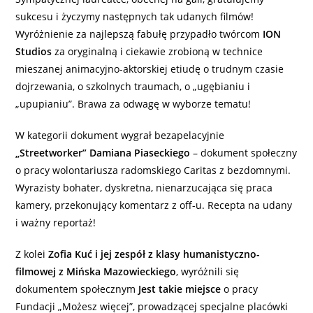
sukcesu i życzymy następnych tak udanych filmów!
Wyróżnienie za najlepszą fabułę przypadło twórcom
ION
Studios
za oryginalną i ciekawie zrobioną w technice
mieszanej animacyjno-aktorskiej etiudę o trudnym czasie
dojrzewania, o szkolnych traumach, o „ugębianiu i
„upupianiu”. Brawa za odwagę w wyborze tematu!
W kategorii dokument wygrał bezapelacyjnie
„Streetworker” Damiana Piaseckiego
– dokument społeczny
o pracy wolontariusza radomskiego Caritas z bezdomnymi.
Wyrazisty bohater, dyskretna, nienarzucająca się praca
kamery, przekonujący komentarz z off-u. Recepta na udany
i ważny reportaż!
Z kolei
Zofia Kuć i jej zespół z klasy humanistyczno-
filmowej z Mińska Mazowieckiego
, wyróżnili się
dokumentem społecznym
Jest takie miejsce
o pracy
Fundacji „Możesz więcej”, prowadzącej specjalne placówki