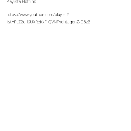
Playlista Hoffilm:
https://www.youtube.com/playlist?
list=PLZ2c_l6UXReKxF_QVNFndnJUqqnZ-O8zB