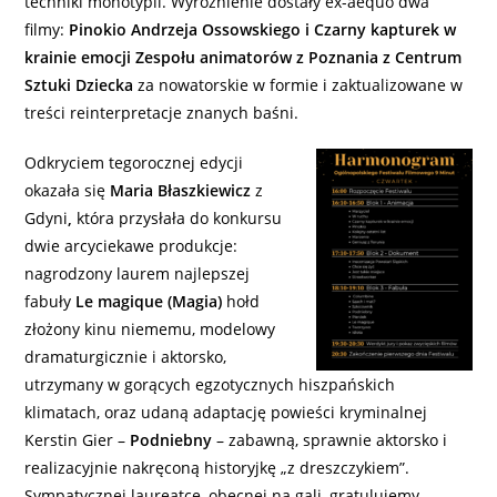
techniki monotypii. Wyróżnienie dostały ex-aequo dwa
filmy:
Pinokio Andrzeja Ossowskiego i Czarny kapturek w
krainie emocji Zespołu animatorów z Poznania z Centrum
Sztuki Dziecka
za nowatorskie w formie i zaktualizowane w
treści reinterpretacje znanych baśni.
Odkryciem tegorocznej edycji
okazała się
Maria Błaszkiewicz
z
Gdyni
,
która przysłała do konkursu
dwie arcyciekawe produkcje:
nagrodzony laurem najlepszej
fabuły
Le magique (Magia)
hołd
złożony kinu niememu, modelowy
dramaturgicznie i aktorsko,
utrzymany w gorących egzotycznych hiszpańskich
klimatach, oraz udaną adaptację powieści kryminalnej
Kerstin Gier –
Podniebny
– zabawną, sprawnie aktorsko i
realizacyjnie nakręconą historyjkę „z dreszczykiem”.
Sympatycznej laureatce, obecnej na gali, gratulujemy