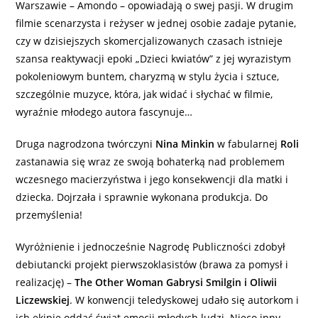
Warszawie – Amondo – opowiadają o swej pasji. W drugim
filmie scenarzysta i reżyser w jednej osobie zadaje pytanie,
czy w dzisiejszych skomercjalizowanych czasach istnieje
szansa reaktywacji epoki „Dzieci kwiatów” z jej wyrazistym
pokoleniowym buntem, charyzmą w stylu życia i sztuce,
szczególnie muzyce, która, jak widać i słychać w filmie,
wyraźnie młodego autora fascynuje…
Druga nagrodzona twórczyni
Nina Minkin
w fabularnej
Roli
zastanawia się wraz ze swoją bohaterką nad problemem
wczesnego macierzyństwa i jego konsekwencji dla matki i
dziecka. Dojrzała i sprawnie wykonana produkcja. Do
przemyślenia!
Wyróżnienie i jednocześnie Nagrodę Publiczności zdobył
debiutancki projekt pierwszoklasistów (brawa za pomysł i
realizację) –
The Other Woman Gabrysi Smilgin i Oliwii
Liczewskiej
. W konwencji teledyskowej udało się autorkom i
ich ekipie oddać świat emocji młodych ludzi. Nieco inny