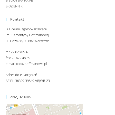
BIBLIOTEKA NA FB
E-DZIENNIK
Kontakt
IX Liceum Ogólnokształcące
im. Klementyny Hoffmanowej
ul. Hoża 88, 00-682 Warszawa
tel: 22 628 05 45
fax: 22 622 48 35
e-mail:
ixlo@hoffmanowa.pl
Adres do e-Doręczeń
AE:PL-36599-39849-VRJWR-23
ZNAJDŹ NAS