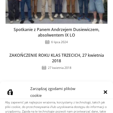
Spotkanie z Panem Andrzejem Dusiewiczem,
absolwentem IX LO
6 lipca 2024
ZAKOŃCZENIE ROKU KLAS TRZECICH, 27 kwietnia
2018
27 kwietnia 2018
Zarządzaj zgodami plików
cookie
Dodaj komentarz
Aby zapewnić jak najlepsze wrażenia, korzystamy z technologii, takich jak
pliki cookie, do przechowywania i/lub uzyskiwania dostępu do informacji o
urządzeniu. Zgoda na te technologie pozwoli nam przetwarzać dane, takie