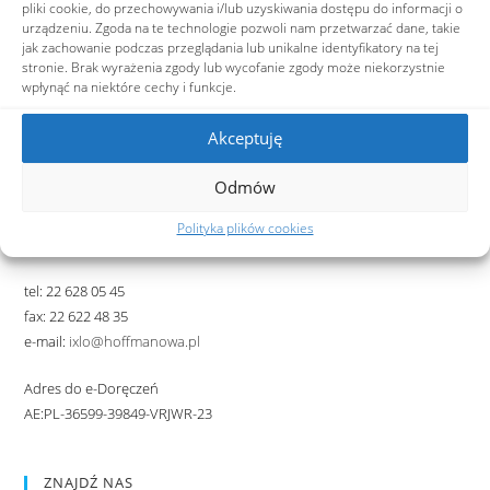
SZKOLNE LINKI
pliki cookie, do przechowywania i/lub uzyskiwania dostępu do informacji o
urządzeniu. Zgoda na te technologie pozwoli nam przetwarzać dane, takie
BIBLIOTEKA ON-LINE
jak zachowanie podczas przeglądania lub unikalne identyfikatory na tej
stronie. Brak wyrażenia zgody lub wycofanie zgody może niekorzystnie
BIBLIOTEKA NA FB
wpłynąć na niektóre cechy i funkcje.
E-DZIENNIK
Akceptuję
Kontakt
Odmów
IX Liceum Ogólnokształcące
im. Klementyny Hoffmanowej
Polityka plików cookies
ul. Hoża 88, 00-682 Warszawa
tel: 22 628 05 45
fax: 22 622 48 35
e-mail:
ixlo@hoffmanowa.pl
Adres do e-Doręczeń
AE:PL-36599-39849-VRJWR-23
ZNAJDŹ NAS