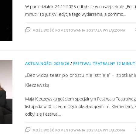
W poniedziałek 24.11.2025 odbył się w naszej szkole „Festi
minut”. To już XVI edycja tego wydarzenia, a pomimo…
MOŻLIWOŚĆ KOMENTOWANIA
ZOSTAŁA WYŁĄCZONA
AKTUALNOŚCI 2025/26
/
FESTIWAL TEATRALNY 12 MINUT
„Bez widza teatr po prostu nie istnieje” – spotkani
Kleczewską
Maja Kleczewska gościem specjalnym Festiwalu Teatralne
listopada w IX Liceum Ogólnokształcącym im. Klementyny
odbył się Festiwal…
MOŻLIWOŚĆ KOMENTOWANIA
ZOSTAŁA WYŁĄCZONA