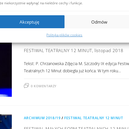
e niekorzystnie wpłynąć na niektóre cechy i funkcje.
0 KOMENTARZY
Akceptuję
Odmów
Polityka plików cookies
ARCHIWUM 2018/19
/
FESTIWAL TEATRALNY 12 MINUT
FESTIWAL TEATRALNY 12 MINUT, listopad 2018
Tekst: P. Chrzanowska Zdjęcia M. Szczodry IX edycja Festi
Teatralnych 12 Minut dobiegła już końca. W tym roku…
0 KOMENTARZY
ARCHIWUM 2018/19
/
FESTIWAL TEATRALNY 12 MINUT
FESTIWAL MAŁYCH FORM TEATRALNYCH 12 MINU