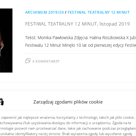
ARCHIWUM 2019/20
/
FESTIWAL TEATRALNY 12 MINUT
FESTIWAL TEATRALNY 12 MINUT, listopad 2019
Tekst: Monika Pawłowska Zdjęcia: Halina Roszkowska X Jub
Festiwalu 12 Minut Minęło 10 lat od pierwszej edycji Festi
0 KOMENTARZY
ARCHIWUM 2019/20
/
FESTIWAL TEATRALNY 12 MINUT
Zarządzaj zgodami plików cookie
Wywiad z prof. Anną Kramek-Klicką, listopad 2019
 zapewnić jak najlepsze wrażenia, korzystamy z technologii, takich jak pliki cookie,
Wywiad z profesor Anną Kramek-Klicką, pomysłodawczynią 
echowywania i/lub uzyskiwania dostępu do informacji o urządzeniu. Zgoda na te
Festiwalu Małych Form Teatralnych 12 Minut. Monika Pawło
hnologie pozwoli nam przetwarzać dane, takie jak zachowanie podczas przeglądan
 unikalne identyfikatory na tej stronie. Brak wyrażenia zgody lub wycofanie zgody
marzenia i plany…