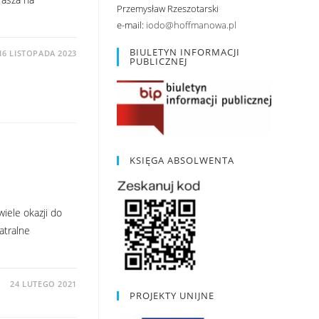
Przemysław Rzeszotarski
e-mail:
iodo@hoffmanowa.pl
BIULETYN INFORMACJI
16 LISTOPADA 2023
PUBLICZNEJ
KSIĘGA ABSOLWENTA
iele okazji do
atralne
24 LUTEGO 2021
PROJEKTY UNIJNE