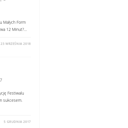
lu Małych Form
azwa 12 Minut?…
23 WRZEŚNIA 2018
17
ycję Festiwalu
kim sukcesem.
5 GRUDNIA 2017