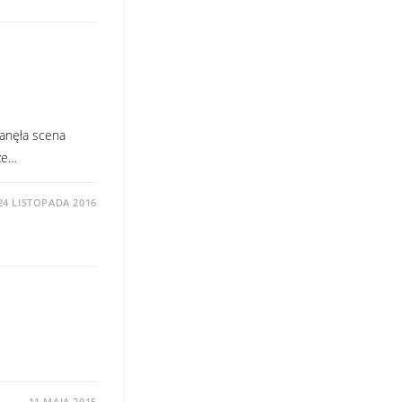
tanęła scena
 że…
24 LISTOPADA 2016
11 MAJA 2015