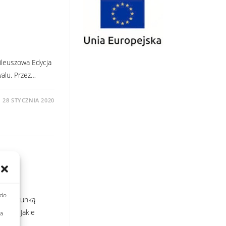
ileuszowa Edycja
walu. Przez…
28 STYCZNIA 2020
 do
i opiekunką
wska: Jakie
ia