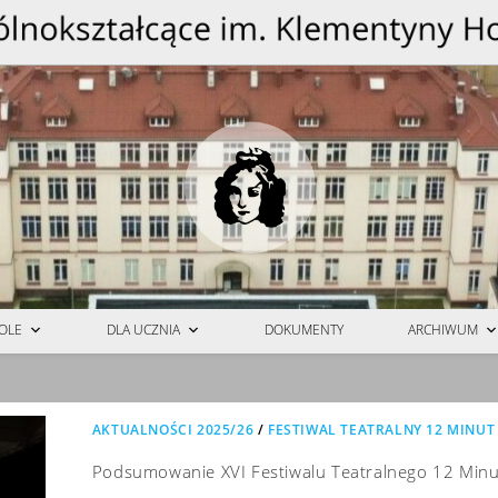
OLE
DLA UCZNIA
DOKUMENTY
ARCHIWUM
AKTUALNOŚCI 2025/26
/
FESTIWAL TEATRALNY 12 MINUT
Podsumowanie XVI Festiwalu Teatralnego 12 Minu