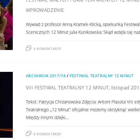
WPROWADZENIE
Wywiad z profesor Anną Kramek-Klicką, opiekunką Festiwa
Scenicznych 12 Minut Julia Kunikowska: Skąd wzięła się n
0 KOMENTARZY
ARCHIWUM 2017/18
/
FESTIWAL TEATRALNY 12 MINUT
VIII FESTIWAL TEATRALNY 12 MINUT, listopad 20
Tekst: Patrycja Chrzanowska Zdjęcia: Antoni Plasota VIII ed
Teatralnego ,,12 Minut” oficjalnie możemy okrzyknąć wiel
Między innymi dzięki…
0 KOMENTARZY