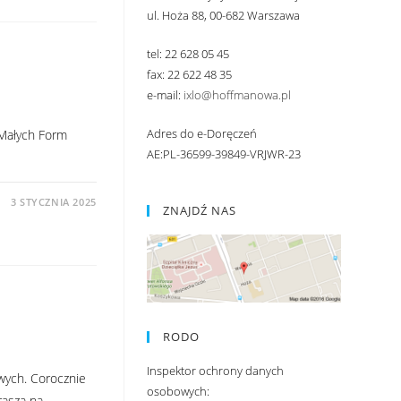
ul. Hoża 88, 00-682 Warszawa
tel: 22 628 05 45
fax: 22 622 48 35
e-mail:
ixlo@hoffmanowa.pl
Adres do e-Doręczeń
 Małych Form
AE:PL-36599-39849-VRJWR-23
3 STYCZNIA 2025
ZNAJDŹ NAS
RODO
Inspektor ochrony danych
wych. Corocznie
osobowych:
prasza na