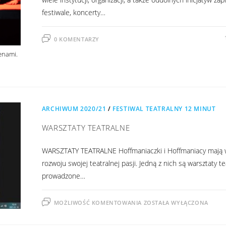
festiwale, koncerty…
0 KOMENTARZY
enami.
ARCHIWUM 2020/21
/
FESTIWAL TEATRALNY 12 MINUT
WARSZTATY TEATRALNE
WARSZTATY TEATRALNE Hoffmaniaczki i Hoffmaniacy mają w
rozwoju swojej teatralnej pasji. Jedną z nich są warsztaty te
prowadzone…
MOŻLIWOŚĆ KOMENTOWANIA
ZOSTAŁA WYŁĄCZONA