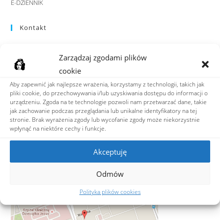
E-DZIENNIK
Kontakt
IX Liceum Ogólnokształcące
Zarządzaj zgodami plików
im. Klementyny Hoffmanowej
ul. Hoża 88, 00-682 Warszawa
cookie
Aby zapewnić jak najlepsze wrażenia, korzystamy z technologii, takich jak
tel: 22 628 05 45
pliki cookie, do przechowywania i/lub uzyskiwania dostępu do informacji o
fax: 22 622 48 35
urządzeniu. Zgoda na te technologie pozwoli nam przetwarzać dane, takie
jak zachowanie podczas przeglądania lub unikalne identyfikatory na tej
e-mail:
ixlo@hoffmanowa.pl
stronie. Brak wyrażenia zgody lub wycofanie zgody może niekorzystnie
wpłynąć na niektóre cechy i funkcje.
Adres do e-Doręczeń
AE:PL-36599-39849-VRJWR-23
Akceptuję
Odmów
ZNAJDŹ NAS
Polityka plików cookies