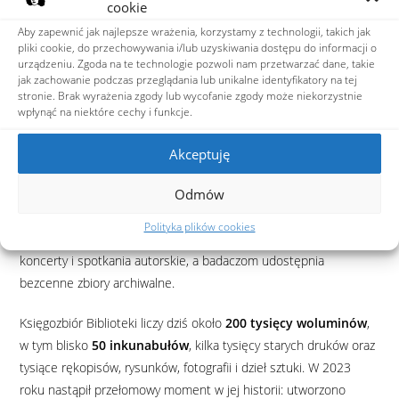
cookie
zwłaszcza w okresach rusyfikacji, germanizacji, a później
Aby zapewnić jak najlepsze wrażenia, korzystamy z technologii, takich jak
propagandy komunistycznej – niemal mitycznym symbolem
pliki cookie, do przechowywania i/lub uzyskiwania dostępu do informacji o
wolnej kultury polskiej, istniejącym jednak realnie i
urządzeniu. Zgoda na te technologie pozwoli nam przetwarzać dane, takie
jak zachowanie podczas przeglądania lub unikalne identyfikatory na tej
nieprzerwanie.
stronie. Brak wyrażenia zgody lub wycofanie zgody może niekorzystnie
wpłynąć na niektóre cechy i funkcje.
Do dziś Biblioteka Polska w Paryżu pozostaje
ważnym
ośrodkiem kultury polskiej we Francji
. Zwiedzający mogą
Akceptuję
zobaczyć m.in.
Salonik Chopina
, muzeum
Adama
Odmów
Mickiewicza
(założone w 1903 r. przez jego syna Władysława)
oraz kolekcję rzeźb
Bolesława Biegasa
. Instytucja prowadzi
Polityka plików cookies
także bogatą działalność kulturalną: organizuje wystawy, wykłady,
koncerty i spotkania autorskie, a badaczom udostępnia
bezcenne zbiory archiwalne.
Księgozbiór Biblioteki liczy dziś około
200 tysięcy woluminów
,
w tym blisko
50 inkunabułów
, kilka tysięcy starych druków oraz
tysiące rękopisów, rysunków, fotografii i dzieł sztuki. W 2023
roku nastąpił przełomowy moment w jej historii: utworzono