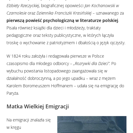
Elżbiety Rzeczyckiej
, biograficznej opowieści
Jan Kochanowski w
Czarnolesie
oraz
Dziennika Franciszki Krasińskiej
– uznawanego za
pierwszą powieść psychologiczną w literaturze polskiej
.
Pisała również książki dla dzieci i młodzieży, traktaty
pedagogiczne oraz teksty publicystyczne, w których łączyła
troskę o wychowanie z patriotyzmem i dbałością o język ojczysty.
W 1824 roku założyła i redagowała pierwsze w Polsce
czasopismo dla młodego odbiorcy –
„Rozrywki dla Dzieci”
. Po
wybuchu powstania listopadowego zaangażowała się w
działalność dobroczynną, a po jego upadku – wraz z mężem
Karolem Boromeuszem Hoffmanem – udała się na emigrację do
Paryża.
Matka Wielkiej Emigracji
Na emigracji znalazła się
w kręgu