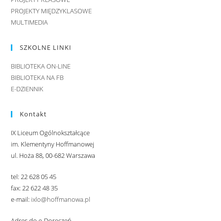
PROJEKTY MIĘDZYKLASOWE
MULTIMEDIA
SZKOLNE LINKI
BIBLIOTEKA ON-LINE
BIBLIOTEKA NA FB
E-DZIENNIK
Kontakt
IX Liceum Ogólnokształcące
im. Klementyny Hoffmanowej
ul. Hoża 88, 00-682 Warszawa
tel: 22 628 05 45
fax: 22 622 48 35
e-mail:
ixlo@hoffmanowa.pl
Adres do e-Doręczeń