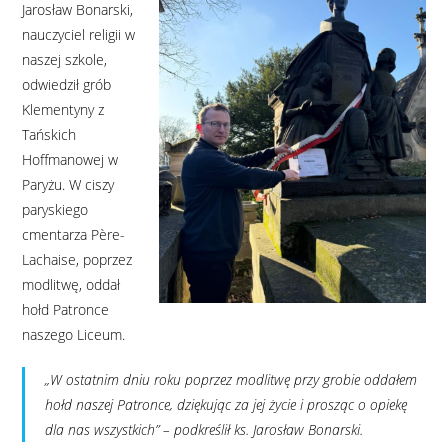
Jarosław Bonarski,
nauczyciel religii w
naszej szkole,
odwiedził grób
Klementyny z
Tańskich
Hoffmanowej w
Paryżu. W ciszy
paryskiego
cmentarza Père-
Lachaise, poprzez
modlitwę, oddał
hołd Patronce
naszego Liceum.
„W ostatnim dniu roku poprzez modlitwę przy grobie oddałem
hołd naszej Patronce, dziękując za jej życie i prosząc o opiekę
dla nas wszystkich”
– podkreślił ks. Jarosław Bonarski.