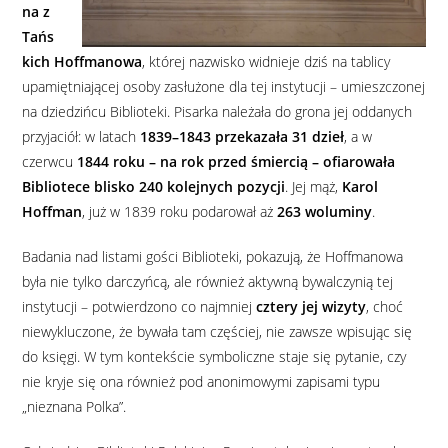
na z
Tańs
kich Hoffmanowa
, której nazwisko widnieje dziś na tablicy
upamiętniającej osoby zasłużone dla tej instytucji – umieszczonej
na dziedzińcu Biblioteki. Pisarka należała do grona jej oddanych
przyjaciół: w latach
1839–1843 przekazała 31 dzieł
, a w
czerwcu
1844 roku – na rok przed śmiercią – ofiarowała
Bibliotece blisko 240 kolejnych pozycji
. Jej mąż,
Karol
Hoffman
, już w 1839 roku podarował aż
263 woluminy
.
Badania nad listami gości Biblioteki, pokazują, że Hoffmanowa
była nie tylko darczyńcą, ale również aktywną bywalczynią tej
instytucji – potwierdzono co najmniej
cztery jej wizyty
, choć
niewykluczone, że bywała tam częściej, nie zawsze wpisując się
do księgi. W tym kontekście symboliczne staje się pytanie, czy
nie kryje się ona również pod anonimowymi zapisami typu
„nieznana Polka”.