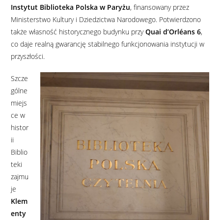
Instytut Biblioteka Polska w Paryżu
, finansowany przez
Ministerstwo Kultury i Dziedzictwa Narodowego. Potwierdzono
także własność historycznego budynku przy
Quai d’Orléans 6
,
co daje realną gwarancję stabilnego funkcjonowania instytucji w
przyszłości.
Szcze
gólne
miejs
ce w
histor
ii
Biblio
teki
zajmu
je
Klem
enty