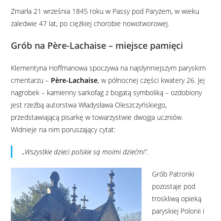
Zmarła 21 września 1845 roku w Passy pod Paryżem, w wieku
zaledwie 47 lat, po ciężkiej chorobie nowotworowej.
Grób na Père-Lachaise – miejsce pamięci
Klementyna Hoffmanowa spoczywa na najsłynniejszym paryskim
cmentarzu –
Père-Lachaise
, w północnej części kwatery 26. Jej
nagrobek – kamienny sarkofag z bogatą symboliką – ozdobiony
jest rzeźbą autorstwa Władysława Oleszczyńskiego,
przedstawiającą pisarkę w towarzystwie dwojga uczniów.
Widnieje na nim poruszający cytat:
„Wszystkie dzieci polskie są moimi dziećmi”.
Grób Patronki
pozostaje pod
troskliwą opieką
paryskiej Polonii i