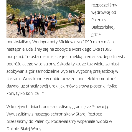
rozpoczęliśmy
wędrówkę od
Palenicy
Białczańskiej,
gdzie
podziwialiśmy Wodogrzmoty Mickiewicza (1099 m.n.p.m.), a
następnie udaliśmy się na zdobycie Morskiego Oka (1395
m.n.p.m.). To ostatnie miejsce jest mekką niemal każdego turysty
podróżującego w te strony. Szkoda tylko, że tak wielu, zamiast
zdobywania gór samodzielnie wybiera wygodną przejażdżkę w
fiakrami. Wozy konne w dobie powszechnej elektromobilności
dawno już straciły swój urok. Jak mówią słowa piosenki: “tylko
koni, tylko koni żal…”
W kolejnych dniach przekroczyliśmy granicę ze Słowacją.
Wyruszyliśmy z naszego schroniska w Starej Roztoce i
przeszliśmy do Palenicy. Podziwialiśmy wspaniałe widoki w
Dolinie Białej Wody.