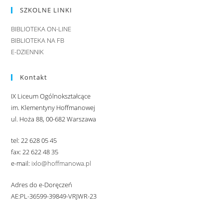
SZKOLNE LINKI
BIBLIOTEKA ON-LINE
BIBLIOTEKA NA FB
E-DZIENNIK
Kontakt
IX Liceum Ogólnokształcące
im. Klementyny Hoffmanowej
ul. Hoża 88, 00-682 Warszawa
tel: 22 628 05 45
fax: 22 622 48 35
e-mail:
ixlo@hoffmanowa.pl
Adres do e-Doręczeń
AE:PL-36599-39849-VRJWR-23