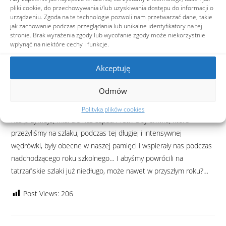
pozostanie w
pliki cookie, do przechowywania i/lub uzyskiwania dostępu do informacji o
urządzeniu. Zgoda na te technologie pozwoli nam przetwarzać dane, takie
mojej pamięci.
jak zachowanie podczas przeglądania lub unikalne identyfikatory na tej
Na zakończenie
stronie. Brak wyrażenia zgody lub wycofanie zgody może niekorzystnie
mogę tylko
wpłynąć na niektóre cechy i funkcje.
sparafrazować
Akceptuję
słowa Jana
Sztaudyngera, który często mawiał, że „skądkolwiek wieje wiatr,
Odmów
zawsze ma zapach Tatr”. Oby wiatr, niezależnie od tego skąd
wieje, w którą stronę nas prowadzi, na jakie drogi ostatecznie
Polityka plików cookies
nas przywieje, miał dla nas zapach Tatr. Oby chwile, które
przeżyliśmy na szlaku, podczas tej długiej i intensywnej
wędrówki, były obecne w naszej pamięci i wspierały nas podczas
nadchodzącego roku szkolnego… I abyśmy powrócili na
tatrzańskie szlaki już niedługo, może nawet w przyszłym roku?…
Post Views:
206