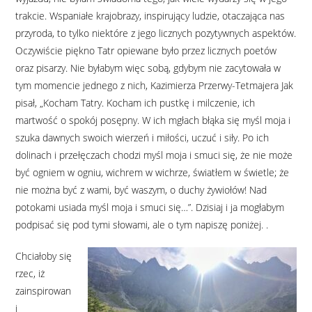
trakcie. Wspaniałe krajobrazy, inspirujący ludzie, otaczająca nas
przyroda, to tylko niektóre z jego licznych pozytywnych aspektów.
Oczywiście piękno Tatr opiewane było przez licznych poetów
oraz pisarzy. Nie byłabym więc sobą, gdybym nie zacytowała w
tym momencie jednego z nich, Kazimierza Przerwy-Tetmajera Jak
pisał, „Kocham Tatry. Kocham ich pustkę i milczenie, ich
martwość o spokój posępny. W ich mgłach błąka się myśl moja i
szuka dawnych swoich wierzeń i miłości, uczuć i siły. Po ich
dolinach i przełęczach chodzi myśl moja i smuci się, że nie może
być ogniem w ogniu, wichrem w wichrze, światłem w świetle; że
nie można być z wami, być waszym, o duchy żywiołów! Nad
potokami usiada myśl moja i smuci się…”. Dzisiaj i ja mogłabym
podpisać się pod tymi słowami, ale o tym napiszę poniżej. .
Chciałoby się
rzec, iż
zainspirowan
i