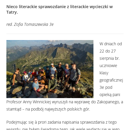
Nieco literackie sprawozdanie z literackie wycieczki w
Tatry.
red. Zofia Tomaszewska 3e
W dniach od
22 do 27
sierpnia br.
uczniowie
klasy
geograficznej
3e pod
opieką pani
Profesor Anny Winnickiej wyruszyli na wyprawę do Zakopanego, a
stamtąd – na podbój najwyższych polskich gór.
Podejmując się à prori zadania napisania sprawozdania z tego
wyjazdu, nie byłam świadoma tego, jak wiele wydarzy się w jego