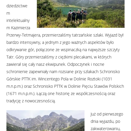
dziedzictwe
m
intelektualny
m Kazimierza
Przerwy-Tetmajera, przemierzaliśmy tatrzańskie szlaki. Wyjazd był
bardzo intensywny, a jednym z jego ważnych aspektów było
odkrywanie gór, połączone ze wspinaczką na najwyższe szczyty
Tatr. Góry przemierzaliśmy z ciężkimi plecakami, w których
zawierał się cały nasz ekwipunek. Odpoczynek i nocne
schronienie zapewniały nam rozsiane przy szlakach Schronisko
Górskie PTTK im. Wincentego Pola w Dolinie Roztoki (1031
m.n.p.m.) oraz Schronisko PTTK w Dolinie Pięciu Stawów Polskich
(1671 m.n.p.m.). Łączą one historię ze współczesnością oraz
tradycję z nowoczesnością.
Już od pierwszego
dnia wyjazdu, po
zakwaterowaniu,