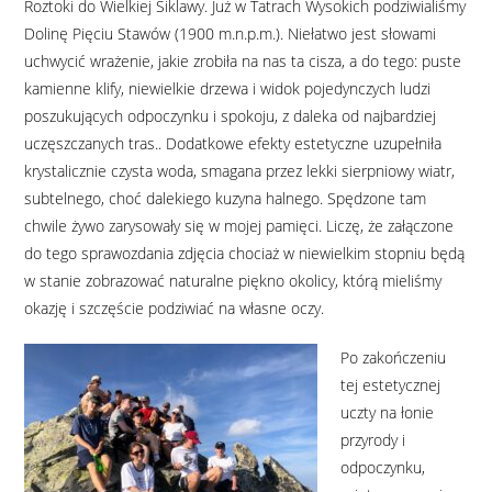
Roztoki do Wielkiej Siklawy. Już w Tatrach Wysokich podziwialiśmy
Dolinę Pięciu Stawów (1900 m.n.p.m.). Niełatwo jest słowami
uchwycić wrażenie, jakie zrobiła na nas ta cisza, a do tego: puste
kamienne klify, niewielkie drzewa i widok pojedynczych ludzi
poszukujących odpoczynku i spokoju, z daleka od najbardziej
uczęszczanych tras.. Dodatkowe efekty estetyczne uzupełniła
krystalicznie czysta woda, smagana przez lekki sierpniowy wiatr,
subtelnego, choć dalekiego kuzyna halnego. Spędzone tam
chwile żywo zarysowały się w mojej pamięci. Liczę, że załączone
do tego sprawozdania zdjęcia chociaż w niewielkim stopniu będą
w stanie zobrazować naturalne piękno okolicy, którą mieliśmy
okazję i szczęście podziwiać na własne oczy.
Po zakończeniu
tej estetycznej
uczty na łonie
przyrody i
odpoczynku,