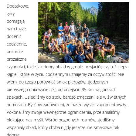
Dodatkowo,
góry
pomagają
nam także
docenić
codzienne,
pozornie
prozaiczne
czynności, takie jak dobry obiad w gronie przyjaciół, czy też ciepła
kąpiel, które w życiu codziennym uznajemy za oczywistość. Nie
wiem, do czego porównać smak pierogów, zjedzonych
pierwszego dnia wycieczki, po przejściu 35 km na górskich
szlakach. Usiedliśmy do stołu bardzo zmęczeni, ale w świetnych
humorach. Byliśmy zadowoleni, że nasze wysiłki zaprocentowały.
Pokonaliśmy swoje wewnętrzne ograniczenia, przełamaliśmy
blokujące nas myśli. Wśród pogodnych rozmów, zjedliśmy
wspaniały obiad, który chyba nigdy jeszcze nie smakował tak
dobrze.