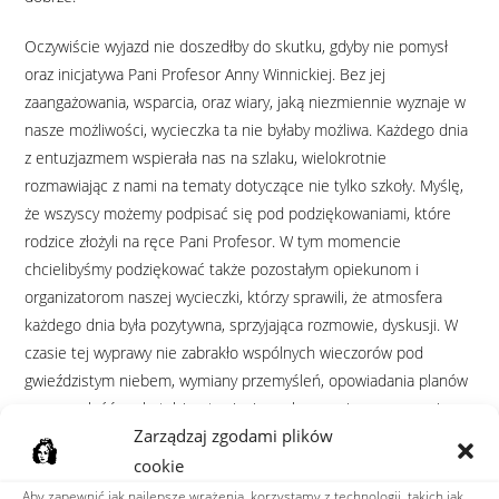
Oczywiście wyjazd nie doszedłby do skutku, gdyby nie pomysł
oraz inicjatywa Pani Profesor Anny Winnickiej. Bez jej
zaangażowania, wsparcia, oraz wiary, jaką niezmiennie wyznaje w
nasze możliwości, wycieczka ta nie byłaby możliwa. Każdego dnia
z entuzjazmem wspierała nas na szlaku, wielokrotnie
rozmawiając z nami na tematy dotyczące nie tylko szkoły. Myślę,
że wszyscy możemy podpisać się pod podziękowaniami, które
rodzice złożyli na ręce Pani Profesor. W tym momencie
chcielibyśmy podziękować także pozostałym opiekunom i
organizatorom naszej wycieczki, którzy sprawili, że atmosfera
każdego dnia była pozytywna, sprzyjająca rozmowie, dyskusji. W
czasie tej wyprawy nie zabrakło wspólnych wieczorów pod
gwieździstym niebem, wymiany przemyśleń, opowiadania planów
na przyszłość…, ale także stawiania czoła poważnym wyzwaniom…
Zarządzaj zgodami plików
Wyjazd na
cookie
długo
Aby zapewnić jak najlepsze wrażenia, korzystamy z technologii, takich jak