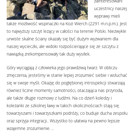
zainteresowani
uczestnicy naszej
wyprawy mieli
także możliwość wspinaczki na Kozi Wierch (2291 m.n.p.m.). Jest
to najwyższy szczyt leżący w całości na terenie Polski. Niezwykle
urwiste skalne ściany okazały się być dużym wyzwaniem dla
naszej wycieczki, ale widoki rozpościerające się ze szczytu z
nawiązką zrekompensowały tak duży wysiłek.
Góry wyciągają z człowieka jego prawdziwą twarz. W obliczu
zmęczenia, jesteśmy w stanie lepiej zrozumieć siebie i wsłuchać
się w swoje myśli. Okazję do pogłębionej introspekcji stwarzają
również liczne momenty samotności, otaczająca nas przyroda,
ale także długie rozmowy z ludźmi. Na co dzień koledzy i
koleżanki ze szkolnej ławy w takich okolicznościach stają się
towarzyszami i towarzyszkami podróży, co buduje ducha zespołu
oraz sprzyja integracji.. Wszystko to ułatwia na pewno lepsze
wzajemne zrozumienie. ..