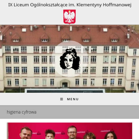
do
treści
MENU
higiena cyfrowa