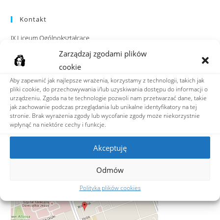
Kontakt
IX Liceum Ogólnokształcące
im. Klementyny Hoffmanowej
Zarządzaj zgodami plików
ul. Hoża 88, 00-682 Warszawa
cookie
Aby zapewnić jak najlepsze wrażenia, korzystamy z technologii, takich jak
tel: 22 628 05 45
pliki cookie, do przechowywania i/lub uzyskiwania dostępu do informacji o
fax: 22 622 48 35
urządzeniu. Zgoda na te technologie pozwoli nam przetwarzać dane, takie
e-mail:
ixlo@hoffmanowa.pl
jak zachowanie podczas przeglądania lub unikalne identyfikatory na tej
stronie. Brak wyrażenia zgody lub wycofanie zgody może niekorzystnie
wpłynąć na niektóre cechy i funkcje.
Adres do e-Doręczeń
AE:PL-36599-39849-VRJWR-23
Akceptuję
ZNAJDŹ NAS
Odmów
Polityka plików cookies