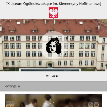
do
treści
MENU
ewangelia