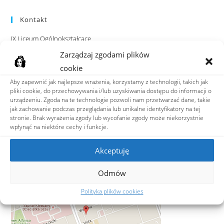
Kontakt
IX Liceum Ogólnokształcące
im. Klementyny Hoffmanowej
Zarządzaj zgodami plików
ul. Hoża 88, 00-682 Warszawa
cookie
Aby zapewnić jak najlepsze wrażenia, korzystamy z technologii, takich jak
tel: 22 628 05 45
pliki cookie, do przechowywania i/lub uzyskiwania dostępu do informacji o
fax: 22 622 48 35
urządzeniu. Zgoda na te technologie pozwoli nam przetwarzać dane, takie
e-mail:
ixlo@hoffmanowa.pl
jak zachowanie podczas przeglądania lub unikalne identyfikatory na tej
stronie. Brak wyrażenia zgody lub wycofanie zgody może niekorzystnie
wpłynąć na niektóre cechy i funkcje.
Adres do e-Doręczeń
AE:PL-36599-39849-VRJWR-23
Akceptuję
ZNAJDŹ NAS
Odmów
Polityka plików cookies