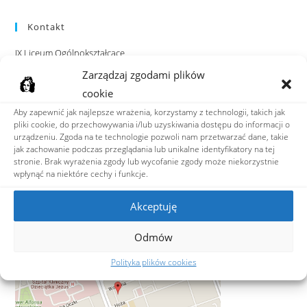
Kontakt
IX Liceum Ogólnokształcące
im. Klementyny Hoffmanowej
Zarządzaj zgodami plików
ul. Hoża 88, 00-682 Warszawa
cookie
Aby zapewnić jak najlepsze wrażenia, korzystamy z technologii, takich jak
tel: 22 628 05 45
pliki cookie, do przechowywania i/lub uzyskiwania dostępu do informacji o
fax: 22 622 48 35
urządzeniu. Zgoda na te technologie pozwoli nam przetwarzać dane, takie
e-mail:
ixlo@hoffmanowa.pl
jak zachowanie podczas przeglądania lub unikalne identyfikatory na tej
stronie. Brak wyrażenia zgody lub wycofanie zgody może niekorzystnie
wpłynąć na niektóre cechy i funkcje.
Adres do e-Doręczeń
AE:PL-36599-39849-VRJWR-23
Akceptuję
ZNAJDŹ NAS
Odmów
Polityka plików cookies