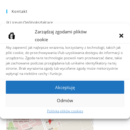
Kontakt
IX Liceum Ogólnokształcące
im. Klementyny Hoffmanowej
Zarządzaj zgodami plików
ul. Hoża 88, 00-682 Warszawa
cookie
Aby zapewnić jak najlepsze wrażenia, korzystamy z technologii, takich jak
tel: 22 628 05 45
pliki cookie, do przechowywania i/lub uzyskiwania dostępu do informacji o
fax: 22 622 48 35
urządzeniu. Zgoda na te technologie pozwoli nam przetwarzać dane, takie
e-mail:
ixlo@hoffmanowa.pl
jak zachowanie podczas przeglądania lub unikalne identyfikatory na tej
stronie. Brak wyrażenia zgody lub wycofanie zgody może niekorzystnie
wpłynąć na niektóre cechy i funkcje.
Adres do e-Doręczeń
AE:PL-36599-39849-VRJWR-23
Akceptuję
ZNAJDŹ NAS
Odmów
Polityka plików cookies