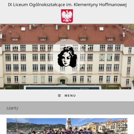
do
treści
MENU
szanty