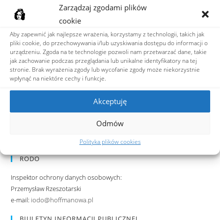
fax: 22 622 48 35
Zarządzaj zgodami plików
e-mail:
ixlo@hoffmanowa.pl
cookie
Adres do e-Doręczeń
Aby zapewnić jak najlepsze wrażenia, korzystamy z technologii, takich jak
pliki cookie, do przechowywania i/lub uzyskiwania dostępu do informacji o
AE:PL-36599-39849-VRJWR-23
urządzeniu. Zgoda na te technologie pozwoli nam przetwarzać dane, takie
jak zachowanie podczas przeglądania lub unikalne identyfikatory na tej
stronie. Brak wyrażenia zgody lub wycofanie zgody może niekorzystnie
ZNAJDŹ NAS
wpłynąć na niektóre cechy i funkcje.
Akceptuję
Odmów
Polityka plików cookies
RODO
Inspektor ochrony danych osobowych:
Przemysław Rzeszotarski
e-mail:
iodo@hoffmanowa.pl
BIULETYN INFORMACJI PUBLICZNEJ