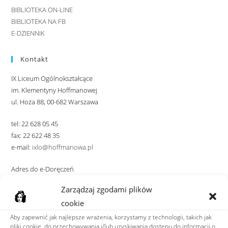
BIBLIOTEKA ON-LINE
BIBLIOTEKA NA FB
E-DZIENNIK
Kontakt
IX Liceum Ogólnokształcące
im. Klementyny Hoffmanowej
ul. Hoża 88, 00-682 Warszawa
tel: 22 628 05 45
fax: 22 622 48 35
e-mail:
ixlo@hoffmanowa.pl
Adres do e-Doręczeń
AE:PL-36599-39849-VRJWR-23
Zarządzaj zgodami plików
cookie
ZNAJDŹ NAS
Aby zapewnić jak najlepsze wrażenia, korzystamy z technologii, takich jak
pliki cookie, do przechowywania i/lub uzyskiwania dostępu do informacji o