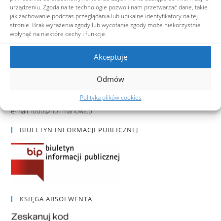
urządzeniu. Zgoda na te technologie pozwoli nam przetwarzać dane, takie
jak zachowanie podczas przeglądania lub unikalne identyfikatory na tej
stronie. Brak wyrażenia zgody lub wycofanie zgody może niekorzystnie
wpłynąć na niektóre cechy i funkcje.
Akceptuję
RODO
Odmów
Inspektor ochrony danych osobowych:
Polityka plików cookies
Przemysław Rzeszotarski
e-mail:
iodo@hoffmanowa.pl
BIULETYN INFORMACJI PUBLICZNEJ
KSIĘGA ABSOLWENTA