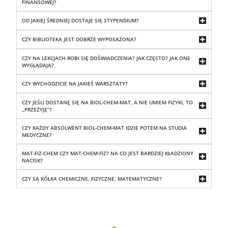
FINANSOWEJ?
OD JAKIEJ ŚREDNIEJ DOSTAJE SIĘ STYPENDIUM?
CZY BIBLIOTEKA JEST DOBRZE WYPOSAŻONA?
CZY NA LEKCJACH ROBI SIĘ DOŚWIADCZENIA? JAK CZĘSTO? JAK ONE
WYGLĄDAJĄ?
CZY WYCHODZICIE NA JAKIEŚ WARSZTATY?
CZY JEŚLI DOSTANĘ SIĘ NA BIOL-CHEM-MAT, A NIE UMIEM FIZYKI, TO
„PRZEŻYJĘ”?
CZY KAŻDY ABSOLWENT BIOL-CHEM-MAT IDZIE POTEM NA STUDIA
MEDYCZNE?
MAT-FIZ-CHEM CZY MAT-CHEM-FIZ? NA CO JEST BARDZIEJ KŁADZIONY
NACISK?
CZY SĄ KÓŁKA CHEMICZNE, FIZYCZNE, MATEMATYCZNE?