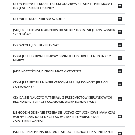
CZY W PIERWSZEJ KLASIE LICEUM ODCZUWA SIĘ SILNY „PRZESKOK" I
CZY JEST BARDZO TRUDNO?
CZY WIELE OSÓB ZMIENIA SZKOŁĘ?
JAKI JEST STOSUNEK UCZNIÓW DO SIEBIE? CZY ISTNIEJE TZW. WYŚCIG
SZCZURÓW?
CZY SZKOŁA JEST BEZPIECZNA?
CZYM JEST FESTIWAL FILMOWY 9 MINUT I FESTIWAL TEATRALNY 12
MINUT?
JAKIE KORZYŚCI DAJE PROFIL MATEMATYCZNY?
CZYM JEST PROFIL UNIWERSYTECKI (KLASA U)? DO KOGO JEST ON
SKIEROWANY?
CZY DA SIĘ NAUCZYĆ MATERIAŁU Z PRZEDMIOTÓW KIERUNKOWYCH
BEZ KOREPETYCJI? CZY UCZNIOWIE BIORĄ KOREPETYCJE?
ILE GODZIN DZIENNIE TRZEBA SIĘ UCZYĆ? CZY UCZNIOWIE MAJĄ CZAS
WOLNY I CZAS NA SEN? CZY SĄ W STANIE ROZWIJAĆ SWOJE
ZAINTERESOWANIA?
JAKI JEST PRZEPIS NA DOSTANIE SIĘ DO TEJ SZKOŁY I NA „PRZEŻYCIE”