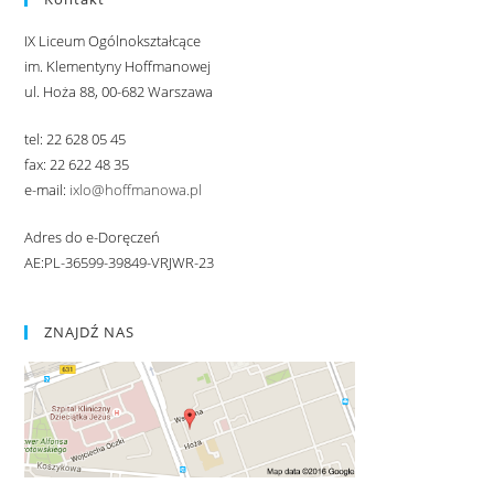
IX Liceum Ogólnokształcące
im. Klementyny Hoffmanowej
ul. Hoża 88, 00-682 Warszawa
tel: 22 628 05 45
fax: 22 622 48 35
e-mail:
ixlo@hoffmanowa.pl
Adres do e-Doręczeń
AE:PL-36599-39849-VRJWR-23
ZNAJDŹ NAS