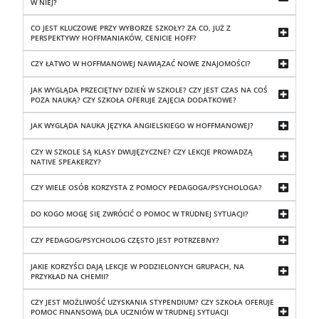
W NIEJ?
CO JEST KLUCZOWE PRZY WYBORZE SZKOŁY? ZA CO, JUŻ Z
PERSPEKTYWY HOFFMANIAKÓW, CENICIE HOFF?
CZY ŁATWO W HOFFMANOWEJ NAWIĄZAĆ NOWE ZNAJOMOŚCI?
JAK WYGLĄDA PRZECIĘTNY DZIEŃ W SZKOLE? CZY JEST CZAS NA COŚ
POZA NAUKĄ? CZY SZKOŁA OFERUJE ZAJĘCIA DODATKOWE?
JAK WYGLĄDA NAUKA JĘZYKA ANGIELSKIEGO W HOFFMANOWEJ?
CZY W SZKOLE SĄ KLASY DWUJĘZYCZNE? CZY LEKCJE PROWADZĄ
NATIVE SPEAKERZY?
CZY WIELE OSÓB KORZYSTA Z POMOCY PEDAGOGA/PSYCHOLOGA?
DO KOGO MOGĘ SIĘ ZWRÓCIĆ O POMOC W TRUDNEJ SYTUACJI?
CZY PEDAGOG/PSYCHOLOG CZĘSTO JEST POTRZEBNY?
JAKIE KORZYŚCI DAJĄ LEKCJE W PODZIELONYCH GRUPACH, NA
PRZYKŁAD NA CHEMII?
CZY JEST MOŻLIWOŚĆ UZYSKANIA STYPENDIUM? CZY SZKOŁA OFERUJE
POMOC FINANSOWĄ DLA UCZNIÓW W TRUDNEJ SYTUACJI