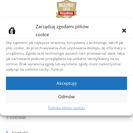
Zarządzaj zgodami plików
Wydarzenia
cookie
Aby zapewnić jak najlepsze wrażenia, korzystamy z technologii, takich jak
AKTUALNOŚCI
pliki cookie, do przechowywania i/lub uzyskiwania dostępu do informacji o
FESTIWAL FILMOWY 9 MINUT
urządzeniu. Zgoda na te technologie pozwoli nam przetwarzać dane, takie
FESTIWAL TEATRALNY 12 MINUT
jak zachowanie podczas przeglądania lub unikalne identyfikatory na tej
PROJEKTY KLASOWE
stronie. Brak wyrażenia zgody lub wycofanie zgody może niekorzystnie
wpłynąć na niektóre cechy i funkcje.
PROJEKTY MIĘDZYKLASOWE
MULTIMEDIA
Akceptuję
SZKOLNE LINKI
Odmów
BIBLIOTEKA ON-LINE
Polityka plików cookies
BIBLIOTEKA NA FB
E-DZIENNIK
Kontakt