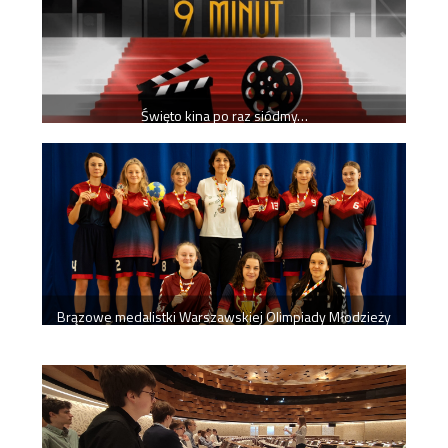
Święto kina po raz siódmy…
Brązowe medalistki Warszawskiej Olimpiady Młodzieży