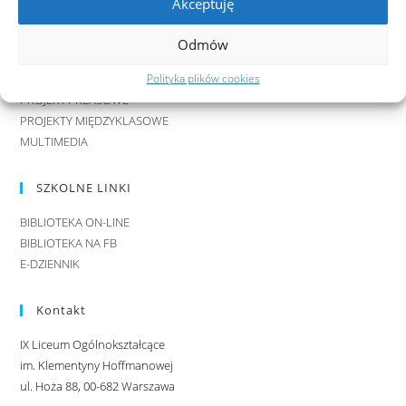
Akceptuję
Wydarzenia
AKTUALNOŚCI
Odmów
FESTIWAL FILMOWY 9 MINUT
Polityka plików cookies
FESTIWAL TEATRALNY 12 MINUT
PROJEKTY KLASOWE
PROJEKTY MIĘDZYKLASOWE
MULTIMEDIA
SZKOLNE LINKI
BIBLIOTEKA ON-LINE
BIBLIOTEKA NA FB
E-DZIENNIK
Kontakt
IX Liceum Ogólnokształcące
im. Klementyny Hoffmanowej
ul. Hoża 88, 00-682 Warszawa