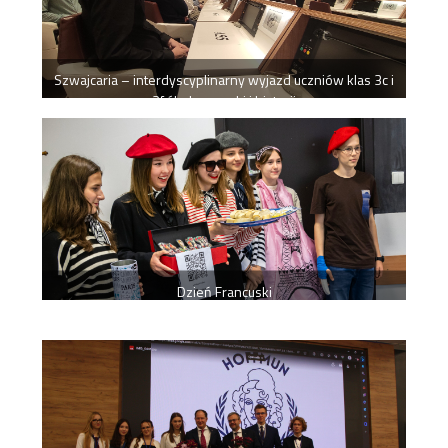
Szwajcaria – interdyscyplinarny wyjazd uczniów klas 3c i
3f śladem nauki i historii
Dzień Francuski