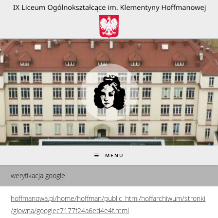
do
treści
MENU
weryfikacja google
hoffmanowa.pl/home/hoffman/public_html/hoffarchiwum/stronki
/glowna/googlec7177f24a6ed4e4f.html