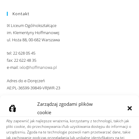
Kontakt
IX Liceum Ogólnokształcące
im. Klementyny Hoffmanowej
ul. Hoża 88, 00-682 Warszawa
tel: 22 628 05 45
fax: 22 622 48 35
e-mail:
ixlo@hoffmanowa.pl
Adres do e-Doręczeń
AE:PL-36599-39849-VRJWR-23
Zarządzaj zgodami plików
ZNAJDŹ NAS
cookie
Aby zapewnić jak najlepsze wrażenia, korzystamy z technologii, takich jak
pliki cookie, do przechowywania i/lub uzyskiwania dostępu do informacji o
urządzeniu. Zgoda na te technologie pozwoli nam przetwarzać dane, takie
jak zachowanie podczas przeglądania lub unikalne identyfikatory na tej