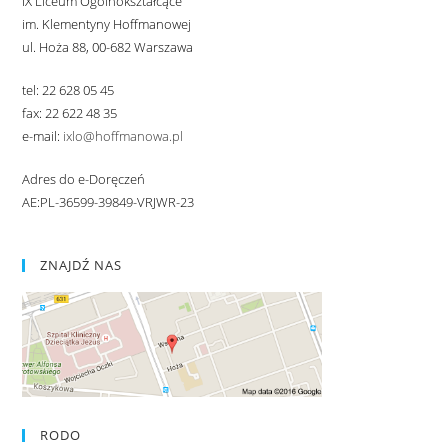
IX Liceum Ogólnokształcące
im. Klementyny Hoffmanowej
ul. Hoża 88, 00-682 Warszawa
tel: 22 628 05 45
fax: 22 622 48 35
e-mail:
ixlo@hoffmanowa.pl
Adres do e-Doręczeń
AE:PL-36599-39849-VRJWR-23
ZNAJDŹ NAS
RODO