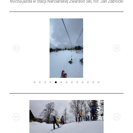
Nocna jazda w Stacji Narciarskiej Zwardoń Ski, fot. Jan Żabnicki