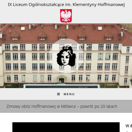
do
treści
MENU
Zimowy obóz Hoffmanowej w Milówce – powrót po 20 latach
W 