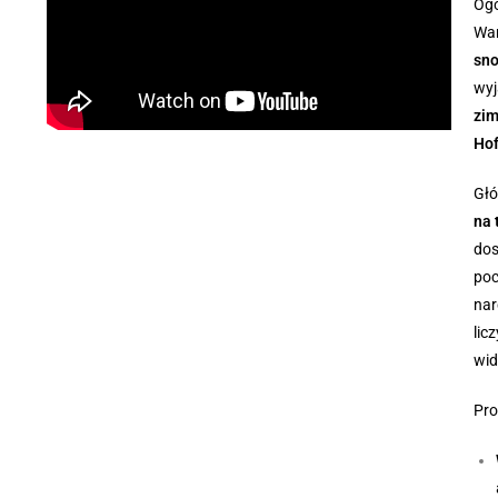
Ogó
War
sn
wyj
zim
Ho
Głó
na 
dos
poc
nar
lic
wid
Pro