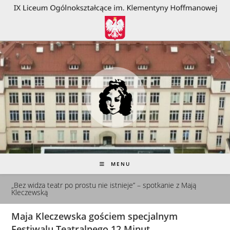
do
treści
MENU
„Bez widza teatr po prostu nie istnieje” – spotkanie z Mają
Kleczewską
Maja Kleczewska gościem specjalnym
Festiwalu Teatralnego 12 Minut