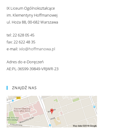
IX Liceum Ogólnokształcące
im. Klementyny Hoffmanowej
ul. Hoża 88, 00-682 Warszawa
tel: 22 628 05 45
fax: 22 622 48 35
e-mail:
ixlo@hoffmanowa.pl
Adres do e-Doręczeń
AE:PL-36599-39849-VRJWR-23
ZNAJDŹ NAS