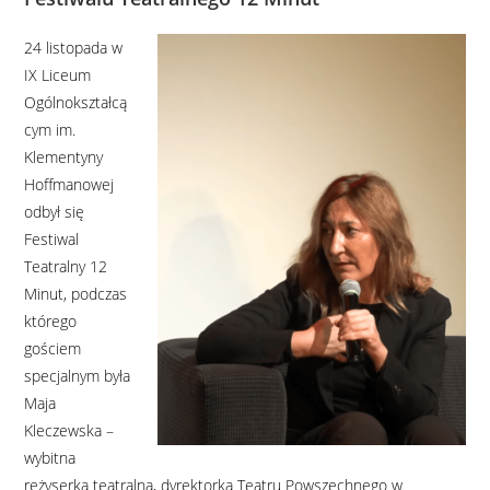
24 listopada w
IX Liceum
Ogólnokształcą
cym im.
Klementyny
Hoffmanowej
odbył się
Festiwal
Teatralny 12
Minut, podczas
którego
gościem
specjalnym była
Maja
Kleczewska –
wybitna
reżyserka teatralna, dyrektorka Teatru Powszechnego w