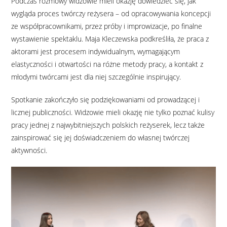
Podczas rozmowy widzowie mieli okazję dowiedzieć się, jak
wygląda proces twórczy reżysera – od opracowywania koncepcji
ze współpracownikami, przez próby i improwizacje, po finalne
wystawienie spektaklu. Maja Kleczewska podkreśliła, że praca z
aktorami jest procesem indywidualnym, wymagającym
elastyczności i otwartości na różne metody pracy, a kontakt z
młodymi twórcami jest dla niej szczególnie inspirujący.
Spotkanie zakończyło się podziękowaniami od prowadzącej i
licznej publiczności. Widzowie mieli okazję nie tylko poznać kulisy
pracy jednej z najwybitniejszych polskich reżyserek, lecz także
zainspirować się jej doświadczeniem do własnej twórczej
aktywności.