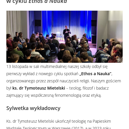
w cyklu
Ethos a Nauka
13 listopada w sali multimedialnej naszej szkoły odbył się
pierwszy wykład z nowego cyklu spotkań
„Ethos a Nauka”
,
organizowanego przez zespół nauczycieli religii. Naszym gościem
był
ks. dr Tymoteusz Mietelski
– teolog, filozof i badacz
zajmujący się współczesną fenomenologią oraz etyką.
Sylwetka wykładowcy
Ks. dr Tymoteusz Mietelski ukończył teologię na Papieskim
Wydziale Teologicznym w Warszawie (2017), a w 2023 roku