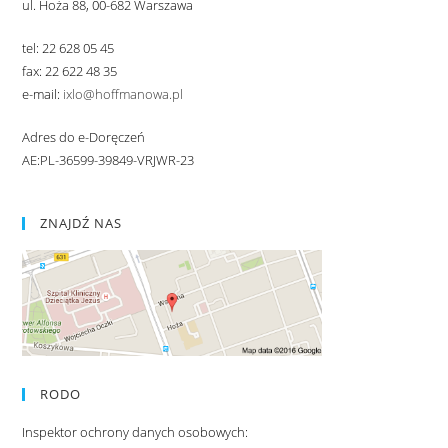
ul. Hoża 88, 00-682 Warszawa
tel: 22 628 05 45
fax: 22 622 48 35
e-mail:
ixlo@hoffmanowa.pl
Adres do e-Doręczeń
AE:PL-36599-39849-VRJWR-23
ZNAJDŹ NAS
RODO
Inspektor ochrony danych osobowych: