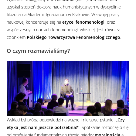
uzyskał stopień doktora nauk humanistycznych w dyscyplinie
filozofia na Akademii Ignatianum w Krakowie. W swojej pracy
naukowej koncentruje się na
etyce
,
fenomenologii
oraz
współczesnych nurtach fenomenologii włoskiej. Jest również
członkiem
Polskiego Towarzystwa Fenomenologicznego
.
O czym rozmawialiśmy?
Wykład był próbą odpowiedzi na ważne i niełatwe pytanie:
„Czy
etyka jest nam jeszcze potrzebna?”
. Spotkanie rozpoczęło się
od omówienia fundamentalnych różnic między
moralnością
a