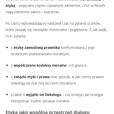
etyką
– pojęciami często używanymi zamiennie, choć w filozofii
mają odmienny zakres i znaczenie.
Po części wprowadzającej nadszedł czas na pytania uczniów,
które okazały się niezwykle różnorodne i pogłębione. Z sali padły
m.in. pytania:
o
etykę zawodową prawnika
konfrontowaną z jego
osobistymi przekonaniami moralnymi,
o
współczesne kodeksy moralne
i ich granice,
o
związki etyki i prawa
oraz sposób, w jaki normy prawne
odwołują się (lub nie) do norm moralnych,
a także o
wyjątki od Dekalogu
– czy istnieją i jak teologia
interpretuje trudne sytuacje moralne.
Etyka jako wspólna przestrzeń dialogu