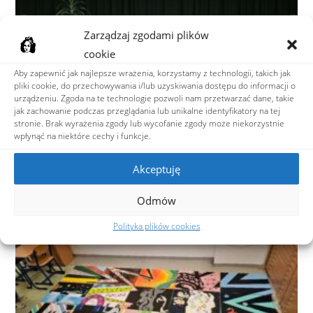
Zarządzaj zgodami plików
cookie
Aby zapewnić jak najlepsze wrażenia, korzystamy z technologii, takich jak
pliki cookie, do przechowywania i/lub uzyskiwania dostępu do informacji o
urządzeniu. Zgoda na te technologie pozwoli nam przetwarzać dane, takie
jak zachowanie podczas przeglądania lub unikalne identyfikatory na tej
stronie. Brak wyrażenia zgody lub wycofanie zgody może niekorzystnie
wpłynąć na niektóre cechy i funkcje.
Dzień otwarty dla kandydatów '2024
24 kwietnia 2024
Akceptuję
Odmów
Polityka plików cookies