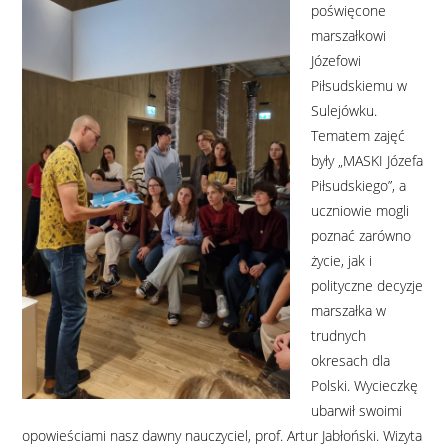
poświęcone
marszałkowi
Józefowi
Piłsudskiemu w
Sulejówku.
Tematem zajęć
były „MASKI Józefa
Piłsudskiego”, a
uczniowie mogli
poznać zarówno
życie, jak i
polityczne decyzje
marszałka w
trudnych
okresach dla
Polski. Wycieczkę
ubarwił swoimi
opowieściami nasz dawny nauczyciel, prof. Artur Jabłoński. Wizyta