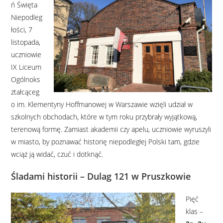
ń Święta
Niepodleg
łości, 7
listopada,
uczniowie
IX Liceum
Ogólnoks
ztałcąceg
o im. Klementyny Hoffmanowej w Warszawie wzięli udział w
szkolnych obchodach, które w tym roku przybrały wyjątkową,
terenową formę. Zamiast akademii czy apelu, uczniowie wyruszyli
w miasto, by poznawać historię niepodległej Polski tam, gdzie
wciąż ją widać, czuć i dotknąć.
Śladami historii – Dulag 121 w Pruszkowie
Pięć
klas –