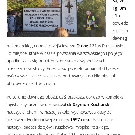
3a, 2u,
1g, 3m
i 1h
–
odwiedz
iło teren
dawneg
o niemieckiego obozu przejściowego
Dulag 121
w Pruszkowie.
To miejsce, które w czasie powstania warszawskiego i po jego
upadku stało się punktem zbornym dla wypędzonych
mieszkańców stolicy. Przez obóz przeszło ponad 400 tysięcy
osób – wielu z nich zostało deportowanych do Niemiec lub
obozów koncentracyjnych.
Po terenie dawnego obozu, dziś przekształconego w kompleks
logistyczny, uczniów oprowadzał
dr Szymon Kucharski
,
nauczyciel chemii w naszej szkole, wychowawca klasy 3a i
absolwent Hoffmanowej z matury
1997 roku
. Pan doktor –
historyk, badacz dziejów Pruszkowa i Wojska Polskiego,
współpracujący z Muzeum Dulag 121 – wprowadził uczniów w