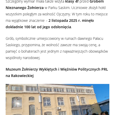
Szczególny wymiar miała także wizyta
klasy 4f
przed
Gro­bem
Nieznanego Żołnierza
w Parku Saskim. Uczniowie złożyli hołd
wszystkim poległym za wolność Ojczyzny. W tym roku to miejsce
ma wyjątkowe znaczenie –
2 listopada 2025 r. minęło
dokładnie 100 lat od jego odsłonięcia
.
Grób, symbolicznie umiejscowiony w ruinach dawnego Pałacu
Saskiego, przypomina, że wolność zawsze ma swoją cenę, a
pamięć o bohaterach jest jednym z najważniejszych obowiązków
wspólnoty narodowej.
Muzeum Żołnierzy Wyklętych i Więźniów Politycznych PRL
na Rakowieckiej