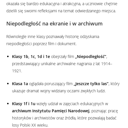
okazała się bardzo edukacyjna i atrakcyjna, a uczniowie chętnie
dzielili się swoimi refleksjami na temat odwiedzanego miejsca.
Niepodległość na ekranie i w archiwum
Równolegle inne klasy poznawały historię odzyskania
niepodległości poprzez film i dokument.
Klasy 1b, 1c, 1d i 1e
obejrzały film
„Niepodległość”
,
przedstawiający unikalne archiwalne nagrania z lat 1914–
1921.
Klasa 1a
oglądała poruszający film
„Jeszcze tylko las”
, który
ukazuje dramat wojny widziany oczami zwykłych ludzi.
Klasy 1f i 1u
wzięły udział w zajęciach edukacyjnych w
archiwum Instytutu Pamięci Narodowej
, poznając pracę
historyków i archiwistów oraz źródła, które pozwalają badać
losy Polski XX wieku.