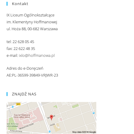
Kontakt
IX Liceum Ogólnokształcące
im. Klementyny Hoffmanowej
ul. Hoża 88, 00-682 Warszawa
tel: 22 628 05 45
fax: 22 622 48 35
e-mail:
ixlo@hoffmanowa.pl
Adres do e-Doręczeń
AE:PL-36599-39849-VRJWR-23
ZNAJDŹ NAS