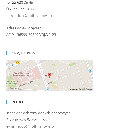
tel: 22 628 05 45
fax: 22 622 48 35
e-mail:
ixlo@hoffmanowa.pl
Adres do e-Doręczeń
AE:PL-36599-39849-VRJWR-23
ZNAJDŹ NAS
RODO
Inspektor ochrony danych osobowych:
Przemysław Rzeszotarski
e-mail:
iodo@hoffmanowa.pl