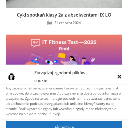
Cykl spotkań klasy 2a z absolwentami IX LO
21 czerwca 2024
Zarządzaj zgodami plików
cookie
Aby zapewnić jak najlepsze wrażenia, korzystamy z technologii, takich jak
pliki cookie, do przechowywania i/lub uzyskiwania dostępu do informacji o
urządzeniu. Zgoda na te technologie pozwoli nam przetwarzać dane, takie
jak zachowanie podczas przeglądania lub unikalne identyfikatory na tej
Nasza nauczycielka wśród laureatów IT Fitness
stronie. Brak wyrażenia zgody lub wycofanie zgody może niekorzystnie
Test 2025
wpłynąć na niektóre cechy i funkcje.
29 listopada 2025
Akceptuję