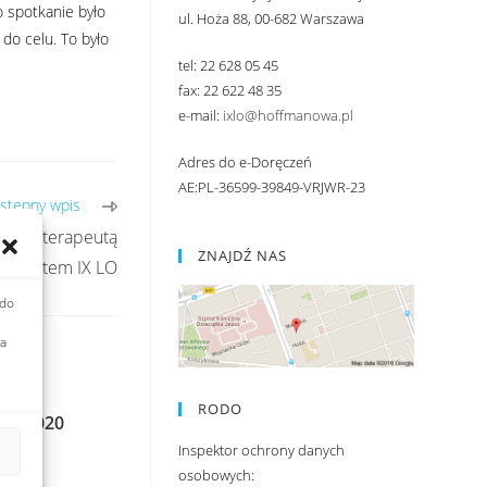
o spotkanie było
ul. Hoża 88, 00-682 Warszawa
do celu. To było
tel: 22 628 05 45
fax: 22 622 48 35
e-mail:
ixlo@hoffmanowa.pl
Adres do e-Doręczeń
AE:PL-36599-39849-VRJWR-23
stępny wpis
, fizjoterapeutą
ZNAJDŹ NAS
solwentem IX LO
 do
ia
RODO
eń 2020
Inspektor ochrony danych
020
osobowych: