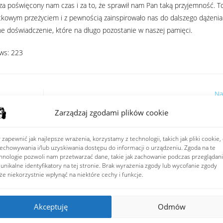
za poświęcony nam czas i za to, że sprawił nam Pan taką przyjemność. T
tkowym przeżyciem i z pewnością zainspirowało nas do dalszego dążenia 
ne doświadczenie, które na długo pozostanie w naszej pamięci.
ws:
223
Na
Spotkanie z p. Łukaszem Krysztofikiem
Zarządzaj zgodami plików cookie
osteopatą i ab
 zapewnić jak najlepsze wrażenia, korzystamy z technologii, takich jak pliki cookie,
echowywania i/lub uzyskiwania dostępu do informacji o urządzeniu. Zgoda na te
hnologie pozwoli nam przetwarzać dane, takie jak zachowanie podczas przeglądan
 unikalne identyfikatory na tej stronie. Brak wyrażenia zgody lub wycofanie zgody
e niekorzystnie wpłynąć na niektóre cechy i funkcje.
BAL ZIMOWY, stycz
Akceptuję
Odmów
13 stycznia 2