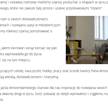
artej i ciekawej rozmowy mieliśmy szansę posłuchać o etapach w życiu 
ego, które nie zawsze były proste i usłane przysłowiowymi “różami”.
 nam o swoich doświadczeniach,
niach i rozwijaniu pasji w młodzieńczych
liśmy również szansę porozmawiać o
akimi kierował i wciąż kieruje się pan
ra zaprowadziła go do bycia
ć się na tym miejscu.
czących szkoły, nauczycieli, hobby, pracy oraz ścieżki kariery Pana Ams
woją wiedzą, doświadczeniem i charyzmą.
Jacka Amsterdamskiego stanowi dla nas inspirację do rozwijania swoich p
 własnej drogi w życiu. Gość pokazał, że dzięki wytrwałości i ciągłemu 
le.