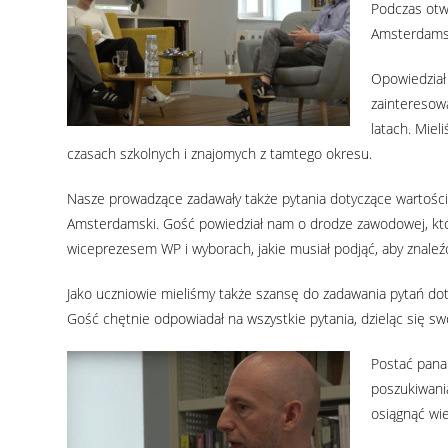
Podczas otw
Amsterdamski
Opowiedział
zainteresowa
latach. Mie
czasach szkolnych i znajomych z tamtego okresu.
Nasze prowadzące zadawały także pytania dotyczące wartości, j
Amsterdamski. Gość powiedział nam o drodze zawodowej, któ
wiceprezesem WP i wyborach, jakie musiał podjąć, aby znaleź
Jako uczniowie mieliśmy także szansę do zadawania pytań doty
Gość chętnie odpowiadał na wszystkie pytania, dzieląc się s
Postać pana 
poszukiwania
osiągnąć wie