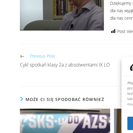
Dziękujemy 
dla nas wyją
dla nas cen
Post Vie
Previous Post
Cykl spotkań klasy 2a z absolwentami IX LO
Aby
prz
tec
lub
MOŻE CI SIĘ SPODOBAĆ RÓWNIEŻ
moż