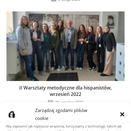
II Warsztaty metodyczne dla hispanistów,
wrzesień 2022
26 września 2022
Zarządzaj zgodami plików
cookie
Dodaj komentarz
Aby zapewnić jak najlepsze wrażenia, korzystamy z technologii, takich jak