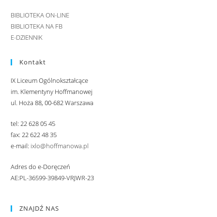
BIBLIOTEKA ON-LINE
BIBLIOTEKA NA FB
E-DZIENNIK
Kontakt
IX Liceum Ogólnokształcące
im. Klementyny Hoffmanowej
ul. Hoża 88, 00-682 Warszawa
tel: 22 628 05 45
fax: 22 622 48 35
e-mail:
ixlo@hoffmanowa.pl
Adres do e-Doręczeń
AE:PL-36599-39849-VRJWR-23
ZNAJDŹ NAS