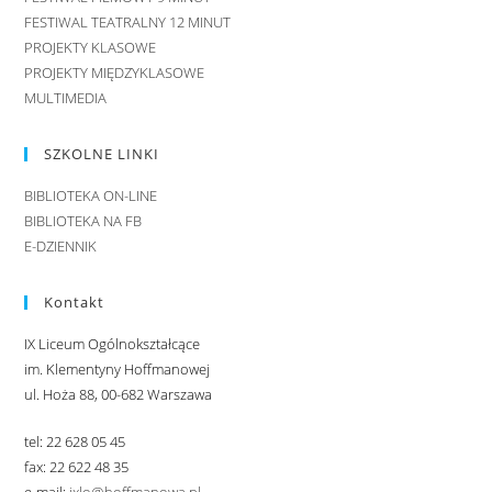
FESTIWAL TEATRALNY 12 MINUT
PROJEKTY KLASOWE
PROJEKTY MIĘDZYKLASOWE
MULTIMEDIA
SZKOLNE LINKI
BIBLIOTEKA ON-LINE
BIBLIOTEKA NA FB
E-DZIENNIK
Kontakt
IX Liceum Ogólnokształcące
im. Klementyny Hoffmanowej
ul. Hoża 88, 00-682 Warszawa
tel: 22 628 05 45
fax: 22 622 48 35
e-mail:
ixlo@hoffmanowa.pl