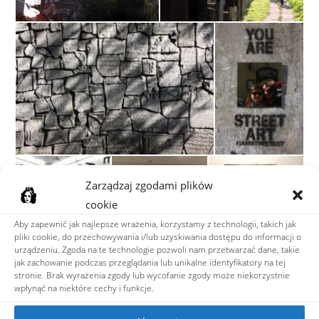
Zarządzaj zgodami plików
cookie
Aby zapewnić jak najlepsze wrażenia, korzystamy z technologii, takich jak
pliki cookie, do przechowywania i/lub uzyskiwania dostępu do informacji o
urządzeniu. Zgoda na te technologie pozwoli nam przetwarzać dane, takie
jak zachowanie podczas przeglądania lub unikalne identyfikatory na tej
stronie. Brak wyrażenia zgody lub wycofanie zgody może niekorzystnie
wpłynąć na niektóre cechy i funkcje.