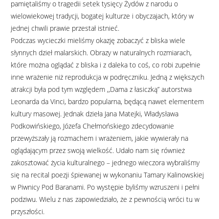
pamiętaliśmy o tragedii setek tysięcy Żydów z narodu o
wielowiekowej tradycji, bogatej kulturze i obyczajach, który w
jednej chwili prawie przestał istnieć.
Podczas wycieczki mieliśmy okazję zobaczyć z bliska wiele
słynnych dzieł malarskich. Obrazy w naturalnych rozmiarach,
które można oglądać z bliska i z daleka to coś, co robi zupełnie
inne wrażenie niż reprodukcja w podręczniku. Jedną z większych
atrakcji była pod tym względem ,,Dama z łasiczką” autorstwa
Leonarda da Vinci, bardzo popularna, będącą nawet elementem
kultury masowej. Jednak dzieła Jana Matejki, Władysława
Podkowińskiego, Józefa Chełmońskiego zdecydowanie
przewyższały ją rozmachem i wrażeniem, jakie wywierały na
oglądającym przez swoją wielkość. Udało nam się również
zakosztować życia kulturalnego – jednego wieczora wybraliśmy
się na recital poezji śpiewanej w wykonaniu Tamary Kalinowskiej
w Piwnicy Pod Baranami. Po występie byliśmy wzruszeni i pełni
podziwu. Wielu z nas zapowiedziało, że z pewnością wróci tu w
przyszłości.