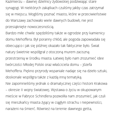
Kazimierzu – dawnej dzielnicy żydowskiej podziwiając stare
synagogi. W niektórych zakątkach czuliśmy jakby czas zatrzymał
się w miejscu. Mogliśmy poznać miasto, które w przeciwieństwie
do Warszawy zachowało wiele dawnych budowli, nie jest
przesiąknięte nowoczesnością.
Bardzo miłe chwile spędziliśmy także w ogrodzie przy kamienicy
domu Mehoffera. Był poranny chłód, ale pogoda zapowiadała się
obiecująco i jak się później okazało tak faktycznie było. Świat
natury świetnie współgrał z otoczoną murem zaciszną
przestrzenią w środku miasta. Łatwiej było nam zrozumieć idee
twórczości Młodej Polski oraz właściciela domu – Józefa
Mehoffera. Piękno przyrody wspaniale nadaje się na dzieło sztuki,
doskonale współgra także z każdą inną tematyką.
Nie zapomnieliśmy jednak o dramatycznej części historii Krakowa
– okresie II wojny światowej. Wystawa o życiu w okupowanym
mieście w Fabryce Schindlera pozwoliła nam zrozumieć, jak czuli
się mieszkańcy miasta żyjący w ciągłym strachu i niepewności,
narażeni na śmierć. Również na terenie dawnego getta,