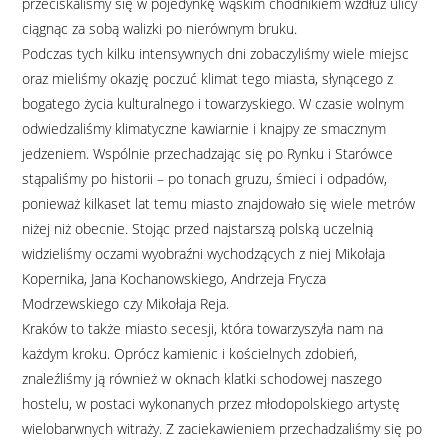
przeciskaliśmy się w pojedynkę wąskim chodnikiem wzdłuż ulicy
ciągnąc za sobą walizki po nierównym bruku.
Podczas tych kilku intensywnych dni zobaczyliśmy wiele miejsc
oraz mieliśmy okazję poczuć klimat tego miasta, słynącego z
bogatego życia kulturalnego i towarzyskiego. W czasie wolnym
odwiedzaliśmy klimatyczne kawiarnie i knajpy ze smacznym
jedzeniem. Wspólnie przechadzając się po Rynku i Starówce
stąpaliśmy po historii – po tonach gruzu, śmieci i odpadów,
ponieważ kilkaset lat temu miasto znajdowało się wiele metrów
niżej niż obecnie. Stojąc przed najstarszą polską uczelnią
widzieliśmy oczami wyobraźni wychodzących z niej Mikołaja
Kopernika, Jana Kochanowskiego, Andrzeja Frycza
Modrzewskiego czy Mikołaja Reja.
Kraków to także miasto secesji, która towarzyszyła nam na
każdym kroku. Oprócz kamienic i kościelnych zdobień,
znaleźliśmy ją również w oknach klatki schodowej naszego
hostelu, w postaci wykonanych przez młodopolskiego artystę
wielobarwnych witraży. Z zaciekawieniem przechadzaliśmy się po