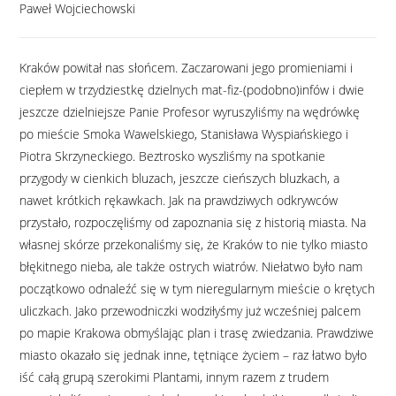
Paweł Wojciechowski
Kraków powitał nas słońcem. Zaczarowani jego promieniami i
ciepłem w trzydziestkę dzielnych mat-fiz-(podobno)infów i dwie
jeszcze dzielniejsze Panie Profesor wyruszyliśmy na wędrówkę
po mieście Smoka Wawelskiego, Stanisława Wyspiańskiego i
Piotra Skrzyneckiego. Beztrosko wyszliśmy na spotkanie
przygody w cienkich bluzach, jeszcze cieńszych bluzkach, a
nawet krótkich rękawkach. Jak na prawdziwych odkrywców
przystało, rozpoczęliśmy od zapoznania się z historią miasta. Na
własnej skórze przekonaliśmy się, że Kraków to nie tylko miasto
błękitnego nieba, ale także ostrych wiatrów. Niełatwo było nam
początkowo odnaleźć się w tym nieregularnym mieście o krętych
uliczkach. Jako przewodniczki wodziłyśmy już wcześniej palcem
po mapie Krakowa obmyślając plan i trasę zwiedzania. Prawdziwe
miasto okazało się jednak inne, tętniące życiem – raz łatwo było
iść całą grupą szerokimi Plantami, innym razem z trudem