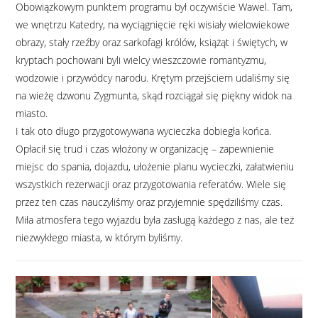
Obowiązkowym punktem programu był oczywiście Wawel. Tam,
we wnętrzu Katedry, na wyciągnięcie ręki wisiały wielowiekowe
obrazy, stały rzeźby oraz sarkofagi królów, książąt i świętych, w
kryptach pochowani byli wielcy wieszczowie romantyzmu,
wodzowie i przywódcy narodu. Krętym przejściem udaliśmy się
na wieżę dzwonu Zygmunta, skąd rozciągał się piękny widok na
miasto.
I tak oto długo przygotowywana wycieczka dobiegła końca.
Opłacił się trud i czas włożony w organizację – zapewnienie
miejsc do spania, dojazdu, ułożenie planu wycieczki, załatwieniu
wszystkich rezerwacji oraz przygotowania referatów. Wiele się
przez ten czas nauczyliśmy oraz przyjemnie spędziliśmy czas.
Miła atmosfera tego wyjazdu była zasługą każdego z nas, ale też
niezwykłego miasta, w którym byliśmy.