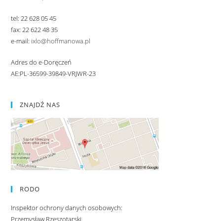
tel: 22 628 05 45
fax: 22 622 48 35
e-mail:
ixlo@hoffmanowa.pl
Adres do e-Doręczeń
AE:PL-36599-39849-VRJWR-23
ZNAJDŹ NAS
RODO
Inspektor ochrony danych osobowych:
Przemysław Rzeszotarski