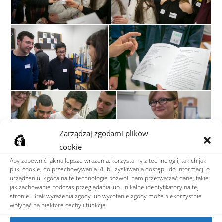
Zarządzaj zgodami plików
cookie
Aby zapewnić jak najlepsze wrażenia, korzystamy z technologii, takich jak
pliki cookie, do przechowywania i/lub uzyskiwania dostępu do informacji o
urządzeniu. Zgoda na te technologie pozwoli nam przetwarzać dane, takie
jak zachowanie podczas przeglądania lub unikalne identyfikatory na tej
stronie. Brak wyrażenia zgody lub wycofanie zgody może niekorzystnie
wpłynąć na niektóre cechy i funkcje.