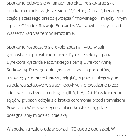
Spotkanie odbyło się w ramach projektu Polsko-izraelskie
spotkania młodzieży „Bliżej siebie”/„Getting Closer”, będącego
częścią szerszego przedsięwzięcia firmowanego – między innymi
– przez Ośrodek Rozwoju Edukacji w Warszawie i Instytut Jad
Waszem/ Yad Vashem w Jerozolimie.
Spotkanie rozpoczęło się około godziny 14.00 w sali
gimnastycznej powitaniem przez Dyrekcję szkoły – pana
Dyrektora Ryszarda Raczyńskiego i panią Dyrektor Annę
Sutkowską. Po wręczeniu gościom z Izraela prezentów,
rozpoczęły się tańce (nauka „belgijki”), a potem integracyjne
zajęcia warsztatowe w salach lekcyjnych, prowadzone przez
liderów z klas trzecich i drugich (III A, II A, IIG). Po zakończeniu
zajęć w grupach odbyła się krótka ceremonia przed Pomnikiem
Powstania Warszawskiego na placu Krasińskich, gdzie
pożegnaliśmy młodzież izraelską.
W spotkaniu wzięło udział ponad 170 osób z obu szkół. W